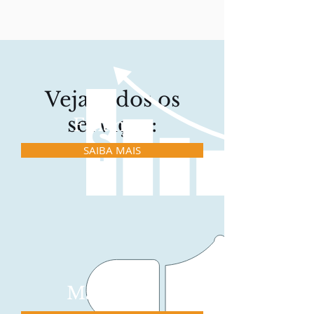
Veja todos os
serviços:
Finanças
SAIBA MAIS
Marketing