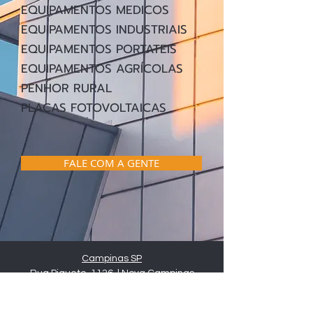
EQUIPAMENTOS MEDICOS
EQUIPAMENTOS INDUSTRIAIS
EQUIPAMENTOS PORTATEIS
EQUIPAMENTOS AGRÍCOLAS
PENHOR RURAL
PLACAS FOTOVOLTAICAS
FALE COM A GENTE
Campinas SP
Rua Piquete, 1126 | Nova Campinas
CEP
13092-496